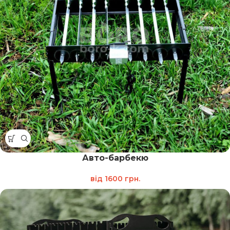
Авто-барбекю
від
1600
грн.