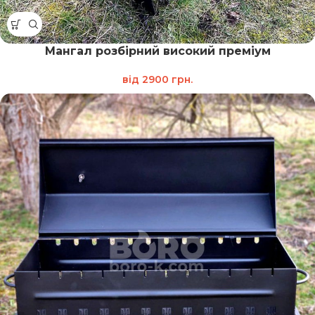
Мангал розбірний високий преміум
від
2900
грн.