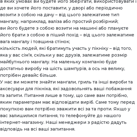
в яких умовах ви будете його зберігати, використовувати і
де ви хочете його поставити, у дворі або періодично
возити з собою на дачу – від цього залежатиме тип
мангалу, наприклад, валіза або простий розбірний;
ви його будете з собою возити на машині або плануєте
його брати з собою в піший похід – від цього залежатиме
вага мангалу і товщина стінок;
кількість людей, які братимуть участь у пікніку – від того,
яка у вас сім’я, скільки у вас друзів, залежатиме розмір
майбутнього мангалу. На маленьку компанію буде
достатньо виробу на шість шампурів, а ось на велику,
потрібен девайс більше.
У нас ви можете знайти мангали, гриль та інші вироби та
аксесуари для пікніка, які задовольнять ваші побажання
та запити. Питання лише в тому, що саме вам потрібно,
яким параметрам має відповідати виріб. Саме тому перед
покупкою вам потрібно зважити всі за та проти. Якщо у
вас залишилися питання, то телефонуйте до нашого
інтернет-магазину. Наші менеджери з радістю дадуть
відповідь на всі ваші запитання.