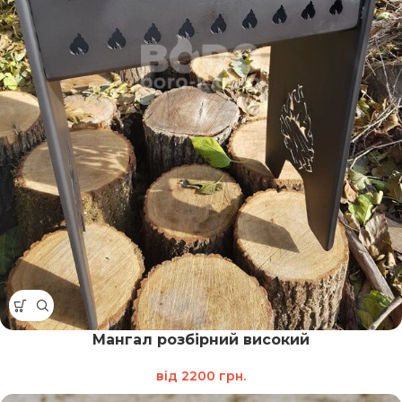
Мангал розбірний високий
від
2200
грн.