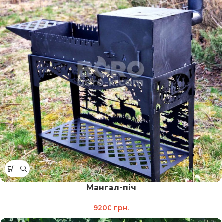
Мангал-піч
9200
грн.