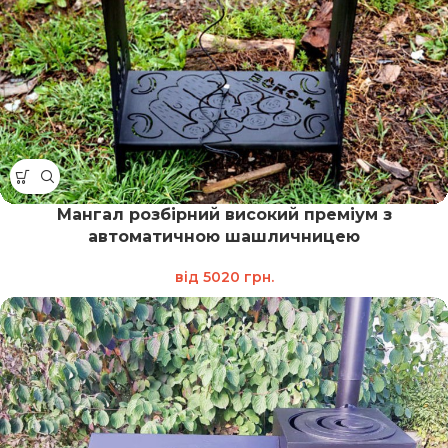
Мангал розбірний високий преміум з
автоматичною шашличницею
від
5020
грн.