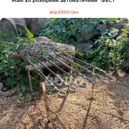
Мангал розбірний автоматичний “ФЕСТ”
від
6300
грн.