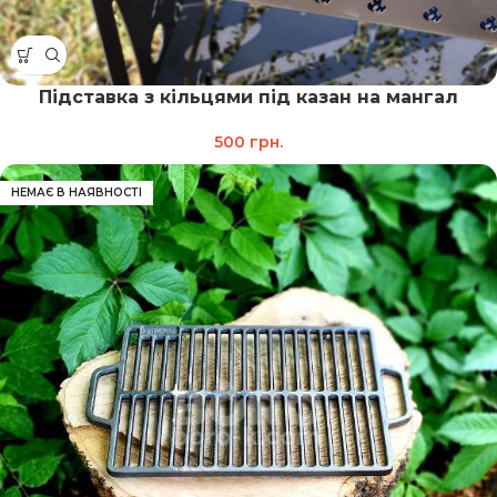
Підставка з кільцями під казан на мангал
500
грн.
НЕМАЄ В НАЯВНОСТІ