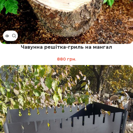
Чавунна решітка-гриль на мангал
880
грн.