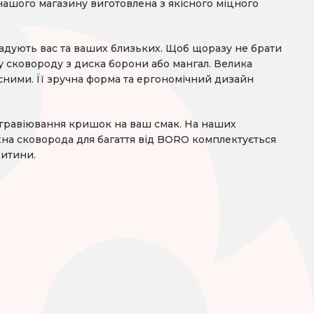
нашого магазину виготовлена ​​з якісного міцного
орадують вас та ваших близьких. Щоб щоразу не брати
ку сковороду з диска борони або мангал. Велика
сними. Її зручна форма та ергономічний дизайн
 гравіювання кришок на ваш смак. На наших
жна сковорода для багаття від BORO комплектується
дитини.