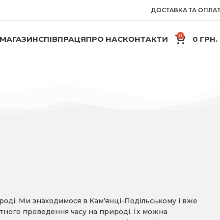
ДОСТАВКА ТА ОПЛА
0
МАГАЗИН
СПІВПРАЦЯ
ПРО НАС
КОНТАКТИ
0
ГРН.
роді. Ми знаходимося в Кам’янці-Подільському і вже
ртного проведення часу на природі. Їх можна