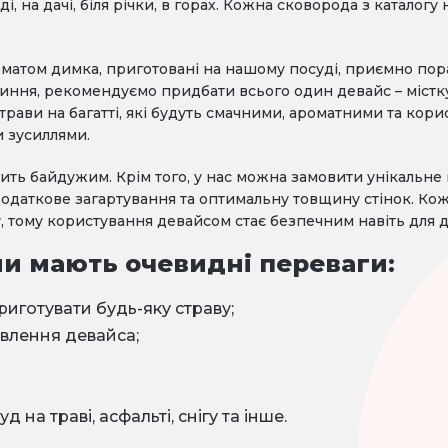
, на дачі, біля річки, в горах. Кожна сковорода з каталогу 
 ароматом димка, приготовані на нашому посуді, приємно п
начиння, рекомендуємо придбати всього один девайс – міст
ави на багатті, які будуть смачними, ароматними та кори
 зусиллями.
ть байдужим. Крім того, у нас можна замовити унікальне
додаткове загартування та оптимальну товщину стінок. Ко
, тому користування девайсом стає безпечним навіть для 
ни мають очевидні переваги:
иготувати будь-яку страву;
овлення девайса;
д на траві, асфальті, снігу та інше.