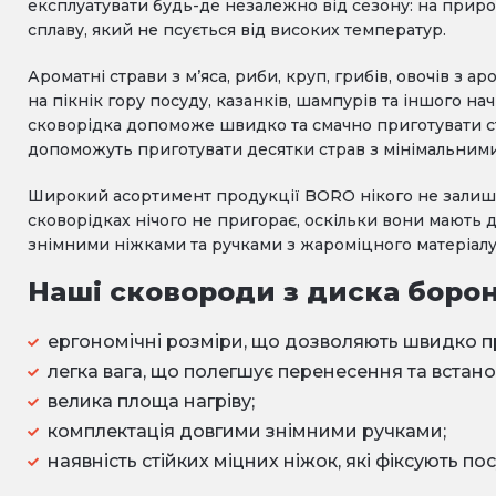
експлуатувати будь-де незалежно від сезону: на природі
сплаву, який не псується від високих температур.
Ароматні страви з м’яса, риби, круп, грибів, овочів з
на пікнік гору посуду, казанків, шампурів та іншого 
сковорідка допоможе швидко та смачно приготувати стр
допоможуть приготувати десятки страв з мінімальними
Широкий асортимент продукції BORO нікого не залиши
сковорідках нічого не пригорає, оскільки вони мають 
знімними ніжками та ручками з жароміцного матеріалу
Наші сковороди з диска боро
ергономічні розміри, що дозволяють швидко пр
легка вага, що полегшує перенесення та встан
велика площа нагріву;
комплектація довгими знімними ручками;
наявність стійких міцних ніжок, які фіксують посу